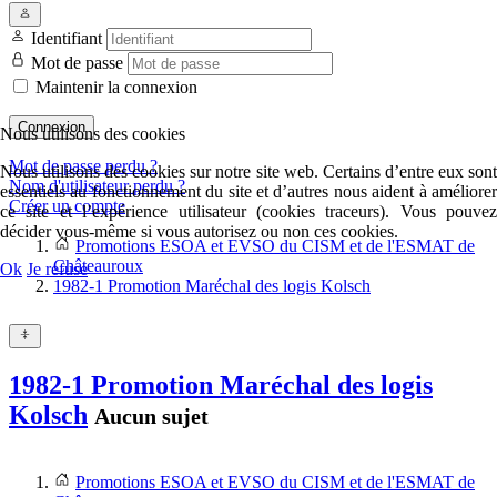
Identifiant
Mot de passe
Maintenir la connexion
Connexion
Nous utilisons des cookies
Mot de passe perdu ?
Nous utilisons des cookies sur notre site web. Certains d’entre eux sont
Nom d'utilisateur perdu ?
essentiels au fonctionnement du site et d’autres nous aident à améliorer
Créer un compte
ce site et l’expérience utilisateur (cookies traceurs). Vous pouvez
décider vous-même si vous autorisez ou non ces cookies.
Promotions ESOA et EVSO du CISM et de l'ESMAT de
Châteauroux
Ok
Je refuse
1982-1 Promotion Maréchal des logis Kolsch
1982-1 Promotion Maréchal des logis
Kolsch
Aucun sujet
Promotions ESOA et EVSO du CISM et de l'ESMAT de